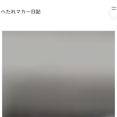
内
容
を
ス
キ
ッ
プ