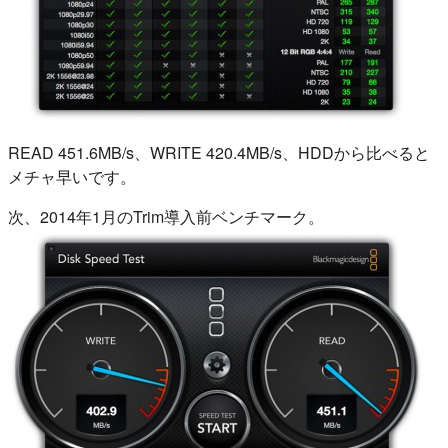
READ 451.6MB/s、WRITE 420.4MB/s、HDDから比べると
メチャ早いです。
次、2014年1月のTrim導入前ベンチマーク。