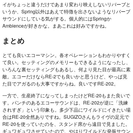
イがちょっと違うだけであまり変わり映えしないリバーブと
いうか、Spring以外はあえて特徴を出さないようなリバーブ
サウンドにしている気がする。個人的にはSpringか
Ambienceが好きかな。まあこれは好みですかね。
まとめ
とても良いエコーマシン。各オペレーションもわかりやすく
て良い。セッティングのメモリーもできるようになったし、
いろんな裏セッティングもあるし、何より見た目が最高に素
敵。エコーだけならRE-2でも良いかと思うけど、やっぱ見
た目でアガるのも大事ですからね。良いですRE-202。
一方で、生産終了になってしまったけどRE-20もまた良いで
す。パンチのあるエコーサウンドは、RE-202が逆に「洗練
されすぎ」という印象も。多少下品にワイルドにイきたい場
合はRE-20全然ありですね。SUGIZOさんもライヴの足元で
RE-20を使っていたのを、スタンド席から遠目で見ました。
ギュワギュワさせていたので、やはりワイルドな発振サウン