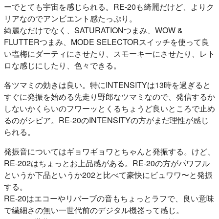
ーでとても宇宙を感じられる。RE-20も綺麗だけど、よりク
リアなのでアンビエント感たっぷり。
綺麗なだけでなく、SATURATIONつまみ、WOW &
FLUTTERつまみ、MODE SELECTORスイッチを使って良
い塩梅にダーティにさせたり、スモーキーにさせたり、レト
ロな感じにしたり、色々できる。
各ツマミの効きは良い。特にINTENSITYは13時を過ぎると
すぐに発振を始める先走り野郎なツマミなので、発信するか
しないかくらいのフワーッとくるちょうど良いところで止め
るのがシビア。RE-20のINTENSITYの方がまだ理性が感じ
られる。
発振音についてはギョワギョワとちゃんと発振する。けど、
RE-202はちょっとお上品感がある。RE-20の方がパワフル
というか下品というか202と比べて豪快にビュワワ〜と発振
する。
RE-20はエコーやリバーブの音もちょっとラフで、良い意味
で繊細さの無い一世代前のデジタル機器って感じ。