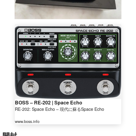
BOSS – RE-202 | Space Echo
RE-202: Space Echo – 現代に蘇るSpace Echo
www.boss.info
開封