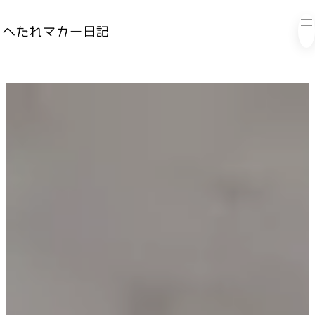
内
容
を
ス
キ
ッ
プ