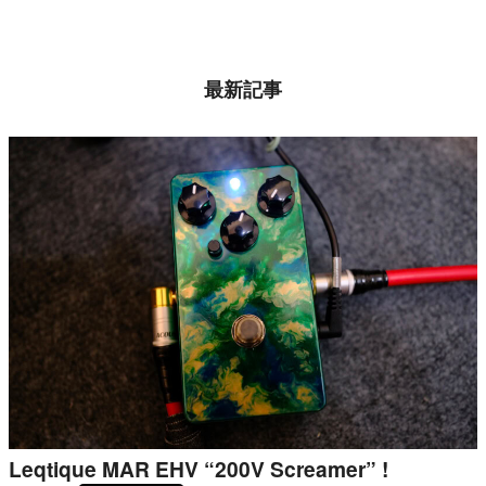
最新記事
Leqtique MAR EHV “200V Screamer” !