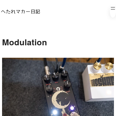
内
Modulation
容
を
ス
キ
ッ
プ