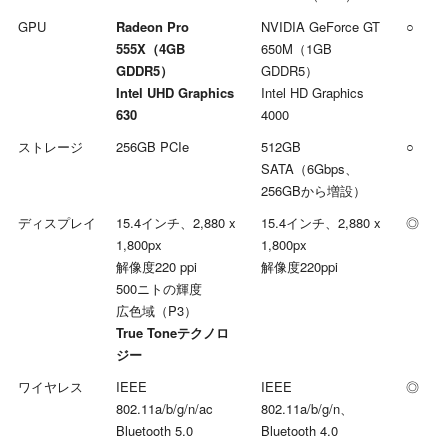
GPU
Radeon Pro
NVIDIA GeForce GT
○
555X（4GB
650M（1GB
GDDR5）
GDDR5）
Intel UHD Graphics
Intel HD Graphics
630
4000
ストレージ
256GB PCIe
512GB
○
SATA（6Gbps、
256GBから増設）
ディスプレイ
15.4インチ、2,880 x
15.4インチ、2,880 x
◎
1,800px
1,800px
解像度220 ppi
解像度220ppi
500ニトの輝度
広色域（P3）
True Toneテクノロ
ジー
ワイヤレス
IEEE
IEEE
◎
802.11a/b/g/n/ac
802.11a/b/g/n、
Bluetooth 5.0
Bluetooth 4.0