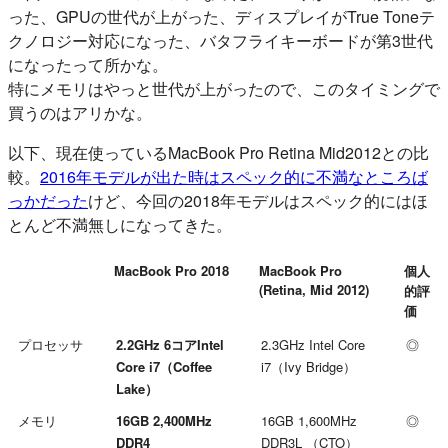
った、GPUの世代が上がった、ディスプレイがTrue Toneテ
クノロジー対応になった、バタフライキーボードが第3世代
になったって所かな。
特にメモリはやっと世代が上がったので、このタイミングで
買うのはアリかな。
以下、現在使っているMacBook Pro Retina Mid2012との比
較。
2016年モデルが出た時はスペック的に不満なところば
っかだった
けど、今回の2018年モデルはスペック的にはほ
とんど不満無しになってきた。
MacBook Pro 2018
MacBook Pro
個人
(Retina, Mid 2012)
的評
価
プロセッサ
2.2GHz 6コアIntel
2.3GHz Intel Core
◎
Core i7（Coffee
i7（Ivy Bridge）
Lake）
メモリ
16GB 2,400MHz
16GB 1,600MHz
◎
DDR4
DDR3L （CTO）