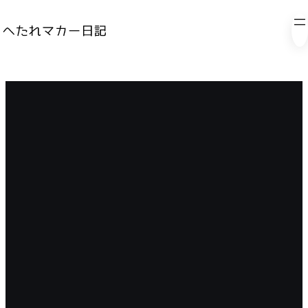
内
容
を
ス
キ
ッ
プ