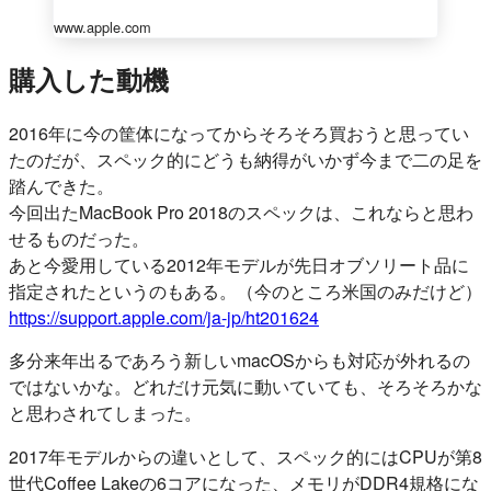
www.apple.com
購入した動機
2016年に今の筐体になってからそろそろ買おうと思ってい
たのだが、スペック的にどうも納得がいかず今まで二の足を
踏んできた。
今回出たMacBook Pro 2018のスペックは、これならと思わ
せるものだった。
あと今愛用している2012年モデルが先日オブソリート品に
指定されたというのもある。（今のところ米国のみだけど）
https://support.apple.com/ja-jp/ht201624
多分来年出るであろう新しいmacOSからも対応が外れるの
ではないかな。どれだけ元気に動いていても、そろそろかな
と思わされてしまった。
2017年モデルからの違いとして、スペック的にはCPUが第8
世代Coffee Lakeの6コアになった、メモリがDDR4規格にな