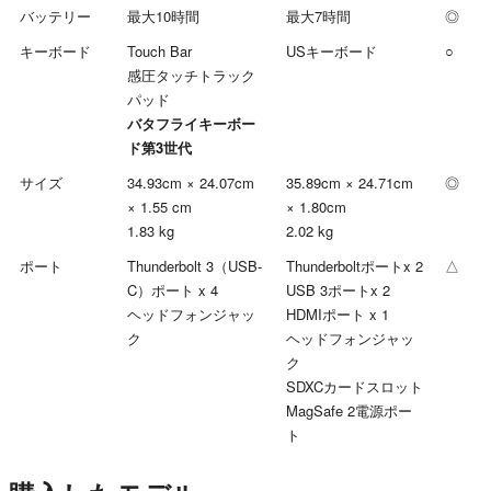
バッテリー
最大10時間
最大7時間
◎
キーボード
Touch Bar
USキーボード
○
感圧タッチトラック
パッド
バタフライキーボー
ド第3世代
サイズ
34.93cm × 24.07cm
35.89cm × 24.71cm
◎
× 1.55 cm
× 1.80cm
1.83 kg
2.02 kg
ポート
Thunderbolt 3（USB-
Thunderboltポートx 2
△
C）ポート x 4
USB 3ポートx 2
ヘッドフォンジャッ
HDMIポート x 1
ク
ヘッドフォンジャッ
ク
SDXCカードスロット
MagSafe 2電源ポー
ト