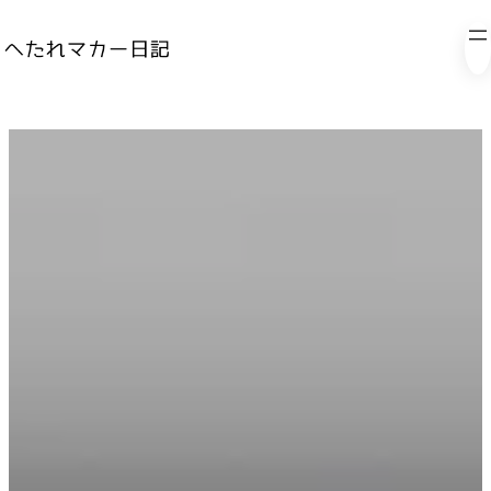
内
容
を
ス
キ
ッ
プ