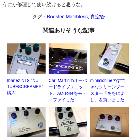
うにか修理して使い続けると思うな。
タグ：
Booster
, 
Matchless
, 
真空管
関連ありそうな記事
Ibanez NTS “NU
Carl Martinのオーバ
minimichineのすて
TUBESCREAMER”
ードライブユニッ
きなクリーンブー
購入
ト、AC-Toneをモデ
スター「あをによ
ィファイした
し」を買いました