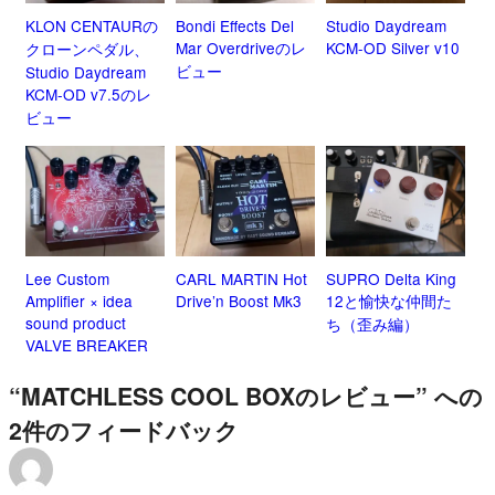
KLON CENTAURの
Bondi Effects Del
Studio Daydream
Mar Overdriveのレ
KCM-OD Silver v10
クローンペダル、
ビュー
Studio Daydream
KCM-OD v7.5のレ
ビュー
Lee Custom
CARL MARTIN Hot
SUPRO Delta King
Amplifier × idea
Drive’n Boost Mk3
12と愉快な仲間た
sound product
ち（歪み編）
VALVE BREAKER
“MATCHLESS COOL BOXのレビュー” への
2件のフィードバック