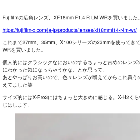
Fujifilmの広角レンズ、XF18mm F1.4 R LM WRを買いました
https://fujifilm-x.com/ja-jp/products/lenses/xf18mmf14-r-lm-wr/
これまで27mm、35mm、X100シリーズの23mmを使ってきて
WRを買いました。
個人的にはクラシックなにおいのするちょっと古めのレンズの
にわかった気になっちゃうかな、とか思って。
あとやっぱりお高いので、色々レンズが増えてからこれ買う
えてました笑
サイズ的にはX-Pro3にはちょっと大きめに感じる。X-H
じはします。