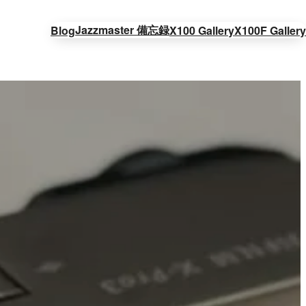
Jazzmaster 備忘録
Blog
X100 Gallery
X100F Gallery