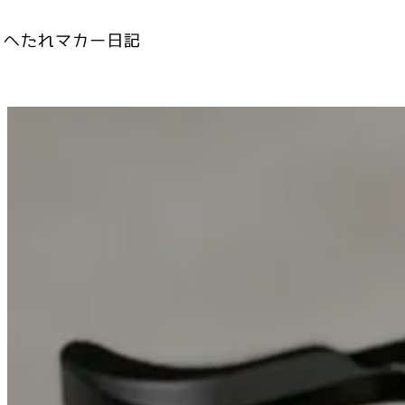
内
容
を
ス
キ
ッ
プ