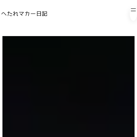
内
容
を
ス
キ
ッ
プ