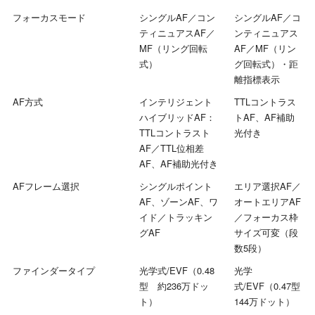
フォーカスモード
シングルAF／コン
シングルAF／コ
ティニュアスAF／
ンティニュアス
MF（リング回転
AF／MF（リン
式）
グ回転式）・距
離指標表示
AF方式
インテリジェント
TTLコントラス
ハイブリッドAF：
トAF、AF補助
TTLコントラスト
光付き
AF／TTL位相差
AF、AF補助光付き
AFフレーム選択
シングルポイント
エリア選択AF／
AF、ゾーンAF、ワ
オートエリアAF
イド／トラッキン
／フォーカス枠
グAF
サイズ可変（段
数5段）
ファインダータイプ
光学式/EVF（0.48
光学
型 約236万ドッ
式/EVF（0.47型
ト）
144万ドット）