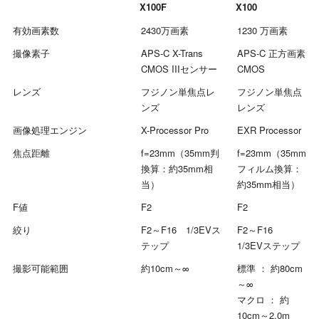
X100F
X100
有効画素数
2430万画素
1230 万画素
撮像素子
APS-C X-Trans
APS-C 正方画素
CMOS IIIセンサー
CMOS
レンズ
フジノン単焦点レ
フジノン単焦点
ンズ
レンズ
画像処理エンジン
X-Processor Pro
EXR Processor
焦点距離
f=23mm（35mm判
f=23mm（35mm
換算：約35mm相
フィルム換算：
当）
約35mm相当）
F値
F2
F2
絞り
F2～F16 1/3EVス
F2～F16
テップ
1/3EVステップ
撮影可能範囲
約10cm～∞
標準 ： 約80cm
～∞
マクロ ： 約
10cm～2.0m