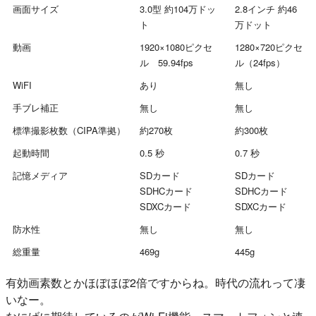
画面サイズ
3.0型 約104万ドッ
2.8インチ 約46
ト
万ドット
動画
1920×1080ピクセ
1280×720ピクセ
ル 59.94fps
ル（24fps）
WiFI
あり
無し
手ブレ補正
無し
無し
標準撮影枚数（CIPA準拠）
約270枚
約300枚
起動時間
0.5 秒
0.7 秒
記憶メディア
SDカード
SDカード
SDHCカード
SDHCカード
SDXCカード
SDXCカード
防水性
無し
無し
総重量
469g
445g
有効画素数とかほぼほぼ2倍ですからね。時代の流れって凄
いなー。