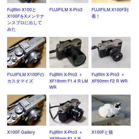
Fujifilm X100と
FUJIFILM X-Pro3
FUJIFILM X100F到
X100FをXメンテナ
着！
ンスプロに出して
みた
FUJIFILM X100Fの
Fujifilm X-Pro3 ＋
Fujifilm X-Pro3 ＋
カスタマイズ
XF18mm F1.4 R LM
XF50mm F2 R WR
WR
X100F Gallery
Fujifilm X-Pro3 ＋
X100Fと猫
XF35mm F1.4 R