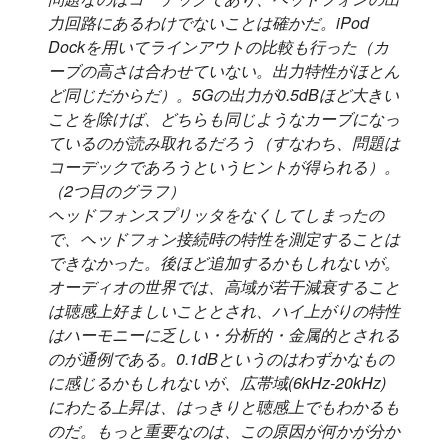
力回路にあるわけでないことは確かだ。iPod
Dockを用いてラインアウトの比較も行った（カ
ーブの高さは合わせていない。出力特性がほとん
ど同じだからだ）。5Gの出力が0.5dBほど大きい
ことを除けば、どちらも同じようなカーブになっ
ているのが読み取れるだろう（すなわち、問題は
コーデックであろうというヒントが得られる）。
（2つ目のグラフ）
ヘッドフォンスプリッタをなくしてしまったの
で、ヘッドフォン接続時の特性を測定することは
できなかった。後ほど追加するかもしれないが。
オーディオの世界では、高域が若干減衰すること
は聴感上好ましいこととされ、ハイ上がりの特性
はハーモニーに乏しい・分析的・金属的とされる
のが通例である。0.1dBというのはわずかなもの
に感じるかもしれないが、広帯域(6kHz-20kHz)
にわたる上昇は、はっきりと聴感上でもわかるも
のだ。もっと重要なのは、この原因が何かが分か