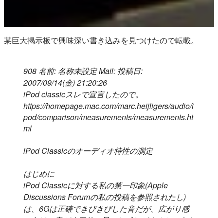
某巨大掲示板で興味深い書き込みを見つけたので転載。
908 名前: 名称未設定 Mail: 投稿日:
2007/09/14(金) 21:20:26
iPod classicスレで宣言したので。
https://homepage.mac.com/marc.heijligers/audio/i
pod/comparison/measurements/measurements.ht
ml
iPod Classicのオーディオ特性の測定
はじめに
iPod Classicに対する私の第一印象(Apple
Discussions Forumの私の投稿を参照されたし)
は、6Gは正確できびきびした音だが、広がり感