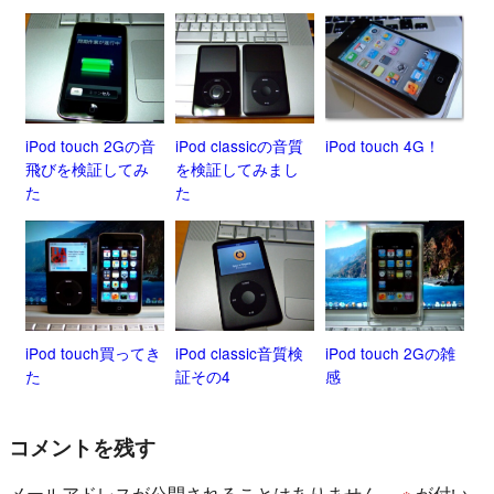
iPod touch 2Gの音
iPod classicの音質
iPod touch 4G！
飛びを検証してみ
を検証してみまし
た
た
iPod touch買ってき
iPod classic音質検
iPod touch 2Gの雑
た
証その4
感
コメントを残す
メールアドレスが公開されることはありません。
※
が付い