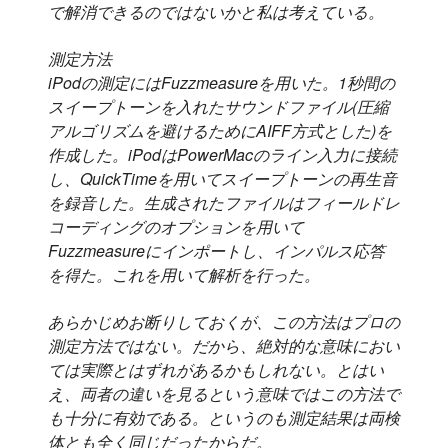
で解消できるのではないかと私は考えている。
測定方法
iPodの測定にはFuzzmeasureを用いた。1秒間の
スイープトーンを入れたサウンドファイル(圧縮
アルゴリズムを避けるためにAIFF方式とした)を
作成した。iPodはPowerMacのライン入力に接続
し、QuickTimeを用いてスイープトーンの再生音
を録音した。生成されたファイルはフィールドレ
コーディングのオプションを用いて
Fuzzmeasureにインポートし、インパルス応答
を得た。これを用いて解析を行った。
あらかじめお断りしておくが、この方法はプロの
測定方法ではない。だから、絶対的な意味におい
ては実際とはずれがあるかもしれない。とはい
え、両者の違いを見るという意味ではこの方法で
も十分に有効である。というのも測定結果は両検
体とも全く同じだったからだ。