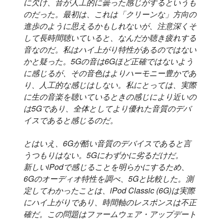
に欠け、音が人工的に曇った感じがするというも
のだった。最初は、これは「クリーンな」方向の
進歩のように思えるかもしれないが、注意深くそ
して長時間聴いていると、なんだか聴き疲れする
音なのだ。私はハイ上がり特性があるのではない
かと疑った。5Gの音は6Gほど正確ではないよう
に感じるが、その音色はよりハーモニー豊かであ
り、人工的な感じはしない。私にとっては、実際
に生の音楽を聴いているときの感じにより近いの
は5Gであり、全体としてより優れた音質のデバ
イスであると感じるのだ。
とはいえ、6Gが酷い音質のデバイスであると言
うつもりはない。5Gにわずかに劣るだけだ。
新しいiPodで感じることを明らかにするため、
6Gのオーディオ特性を調べ、5Gと比較した。測
定してわかったことは、iPod Classic (6G)は実際
にハイ上がりであり、時間軸のレスポンスは不正
確だ。この問題はファームウェア・アップデート