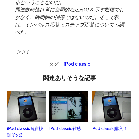
るということなのだ。
周波数特性は単に空間的な広がりを示す指標でし
かなく、時間軸の指標ではないのだ。そこで私
は、インパルス応答とステップ応答についても調
べた。
つづく
タグ：
iPod classic
関連ありそうな記事
iPod classic音質検
iPod classic雑感
iPod classic購入！
証その3