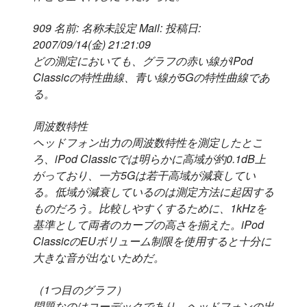
909 名前: 名称未設定 Mail: 投稿日:
2007/09/14(金) 21:21:09
どの測定においても、グラフの赤い線がiPod
Classicの特性曲線、青い線が5Gの特性曲線であ
る。
周波数特性
ヘッドフォン出力の周波数特性を測定したとこ
ろ、iPod Classicでは明らかに高域が約0.1dB上
がっており、一方5Gは若干高域が減衰してい
る。低域が減衰しているのは測定方法に起因する
ものだろう。比較しやすくするために、1kHzを
基準として両者のカーブの高さを揃えた。iPod
ClassicのEUボリューム制限を使用すると十分に
大きな音が出ないためだ。
（1つ目のグラフ）
問題なのはコーデックであり、ヘッドフォンの出