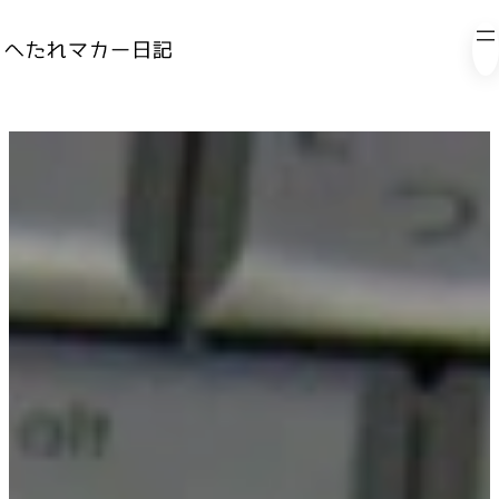
内
容
を
ス
キ
ッ
プ