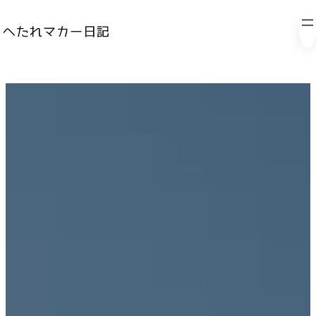
内
容
を
ス
キ
ッ
プ