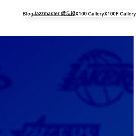
Jazzmaster 備忘録
Blog
X100 Gallery
X100F Gallery