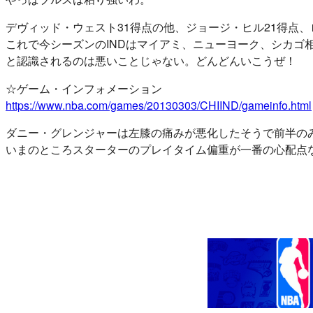
デヴィッド・ウェスト31得点の他、ジョージ・ヒル21得点、
これで今シーズンのINDはマイアミ、ニューヨーク、シカゴ
と認識されるのは悪いことじゃない。どんどんいこうぜ！
☆ゲーム・インフォメーション
https://www.nba.com/games/20130303/CHIIND/gameinfo.html
ダニー・グレンジャーは左膝の痛みが悪化したそうで前半の
いまのところスターターのプレイタイム偏重が一番の心配点