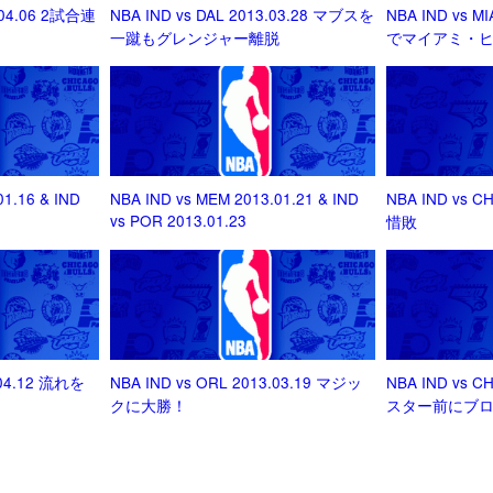
.04.06 2試合連
NBA IND vs DAL 2013.03.28 マブスを
NBA IND vs M
一蹴もグレンジャー離脱
でマイアミ・
01.16 & IND
NBA IND vs MEM 2013.01.21 & IND
NBA IND vs C
vs POR 2013.01.23
惜敗
.04.12 流れを
NBA IND vs ORL 2013.03.19 マジッ
NBA IND vs C
クに大勝！
スター前にブ