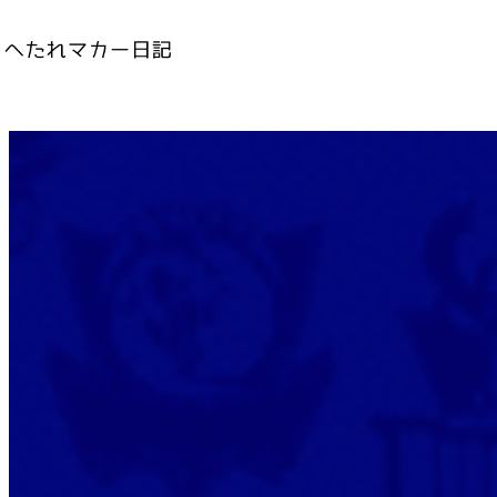
内
容
を
ス
キ
ッ
プ