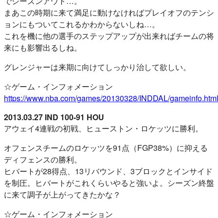
でシーズンアウト…。
まあこの時期に来て満足に動けなければプレイオフのテンシ
ョンにもついてこれるかわからないしね…。
これを機に他の選手のステップアップが出来ればチームの将
来にも影響出るしね。
グレンジャーは来期に向けてしっかり治して欲しい。
☆ゲーム・インフォメーション
https://www.nba.com/games/20130328/INDDAL/gameinfo.htm
2013.03.27 IND 100-91 HOU
アウェイ4連戦の初戦、ヒューストン・ロケッツに勝利。
オフェンスチームのロケッツを91点（FGP38%）に抑える
ディフェンスの勝利。
ヒバートが28得点、13リバウンド、3ブロックとインサイド
を制圧。ヒバートがこれくらいやると強いよ。シーズン終盤
に来て調子が上がってきたかな？
☆ゲーム・インフォメーション