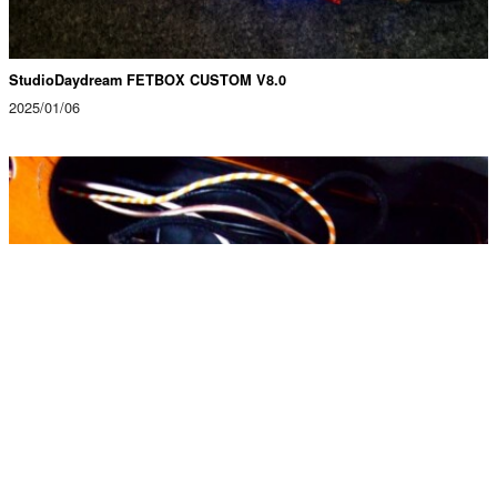
StudioDaydream FETBOX CUSTOM V8.0
2025/01/06
改造したFender Japan Jaguarのレビュー