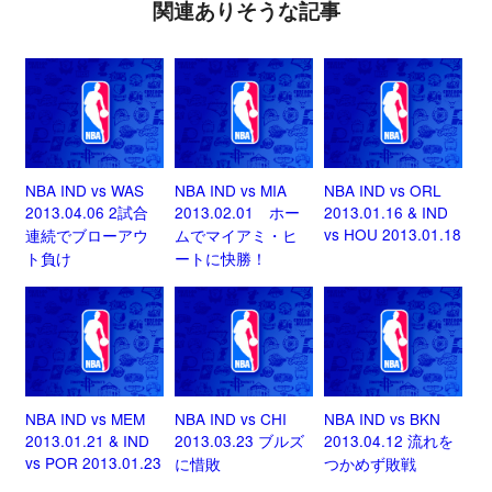
関連ありそうな記事
NBA IND vs WAS
NBA IND vs MIA
NBA IND vs ORL
2013.04.06 2試合
2013.02.01 ホー
2013.01.16 & IND
vs HOU 2013.01.18
連続でブローアウ
ムでマイアミ・ヒ
ト負け
ートに快勝！
NBA IND vs MEM
NBA IND vs CHI
NBA IND vs BKN
2013.01.21 & IND
2013.03.23 ブルズ
2013.04.12 流れを
vs POR 2013.01.23
に惜敗
つかめず敗戦