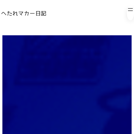
内
容
を
ス
キ
ッ
プ