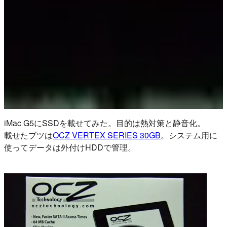
iMac G5にSSDを載せてみた。目的は熱対策と静音化。
載せたブツは
OCZ VERTEX SERIES 30GB
。システム用に
使ってデータは外付けHDDで管理。