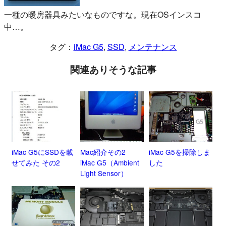
一種の暖房器具みたいなものですな。現在OSインスコ
中…。
タグ：
iMac G5
, 
SSD
, 
メンテナンス
関連ありそうな記事
iMac G5にSSDを載
Mac紹介その2
iMac G5を掃除しま
せてみた その2
iMac G5（Ambient
した
Light Sensor）