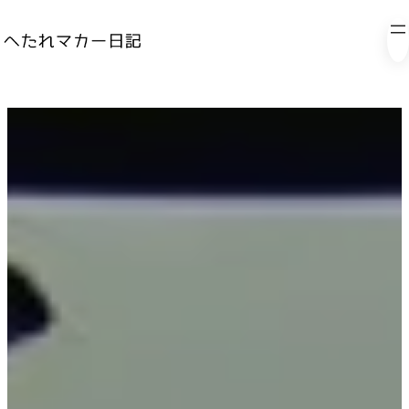
内
容
を
ス
キ
ッ
プ