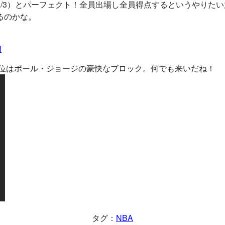
FG 3/3）とパーフェクト！全員出場し全員得点するというや
るのかな。
l
。1位はポール・ジョージの豪快なブロック。何でも来いだね！
タグ：
NBA