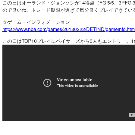
この日はオーランド・ジョンソンが14得点（FG 5/5、3P
ので良いね。トレード期限が過ぎて気分良くプレイできてい
☆ゲーム・インフォメーション
https://www.nba.com/games/20130222/DETIND/gameinfo.htm
この日はTOP10プレイにペイサーズから3人もエントリー