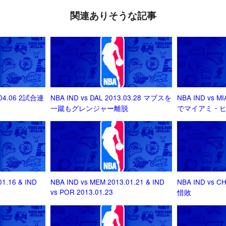
関連ありそうな記事
.04.06 2試合連
NBA IND vs DAL 2013.03.28 マブスを
NBA IND vs M
一蹴もグレンジャー離脱
でマイアミ・
01.16 & IND
NBA IND vs MEM 2013.01.21 & IND
NBA IND vs C
vs POR 2013.01.23
惜敗