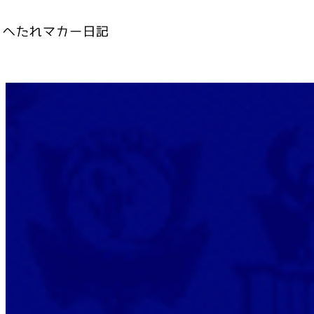
内
容
を
ス
キ
ッ
プ