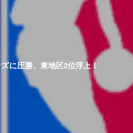
2 ピストンズに圧勝、東地区2位浮上！