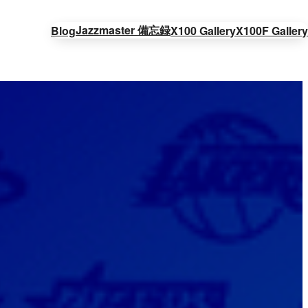
Jazzmaster 備忘録
Blog
X100 Gallery
X100F Gallery