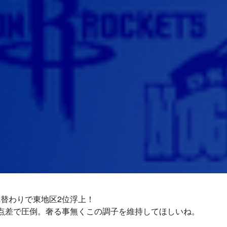
替わりで東地区2位浮上！
3点差で圧倒。奢る事無くこの調子を維持してほしいね。