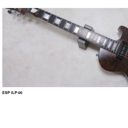
ESP ILP-00
2025/10/20
©へたれマカー日記