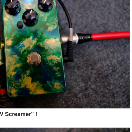
V Screamer” !