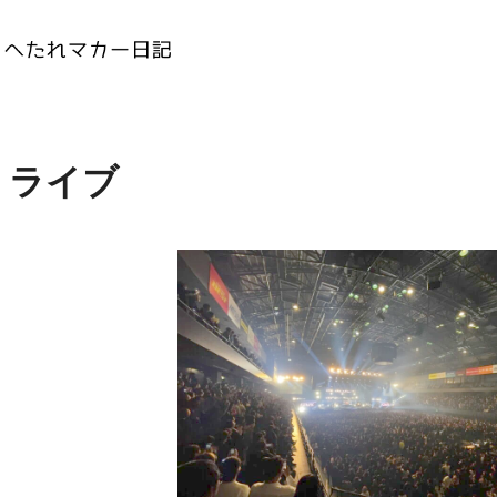
内
ライブ
容
を
ス
キ
ッ
プ