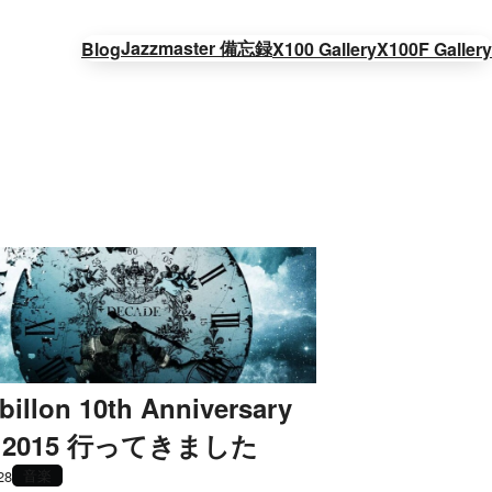
Jazzmaster 備忘録
Blog
X100 Gallery
X100F Gallery
billon 10th Anniversary
e 2015 行ってきました
音楽
28