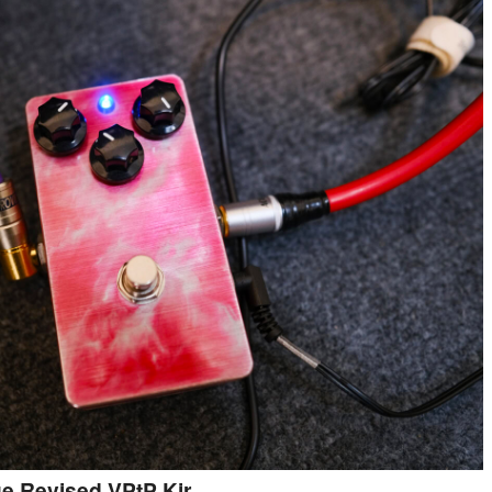
e Revised VPtP Kir